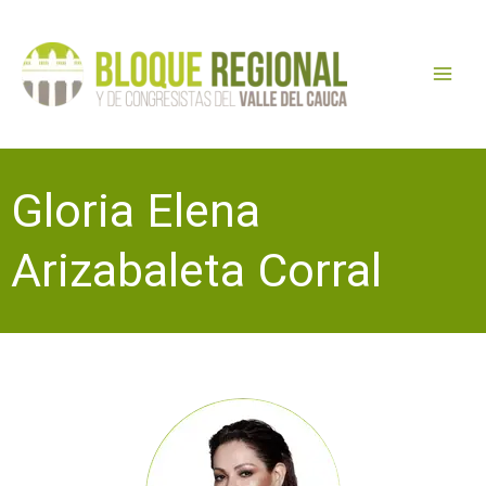
Ir
Main
al
Menu
contenido
Gloria Elena
Arizabaleta Corral