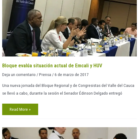
de
Emcali
y
HUV
Bloque evalúa situación actual de Emcali y HUV
Deja un comentario
/
Prensa
/
6 de marzo de 2017
Una nueva jornada del Bloque Regional y de Congresistas del Valle del Cauca
se llevó a cabo, durante la sesión el Senador Édinson Delgado entregó
Read More »
Primera
jornada
del