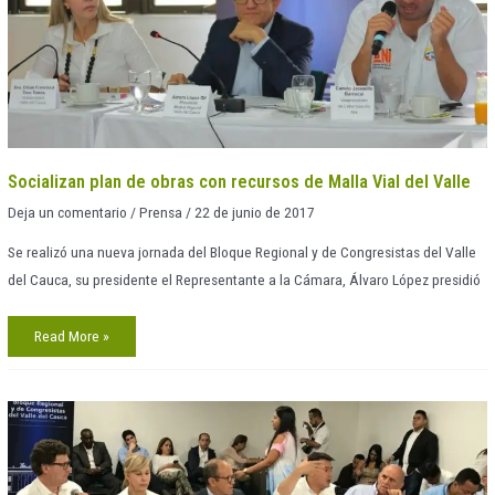
Malla
Vial
del
Valle
Socializan plan de obras con recursos de Malla Vial del Valle
Deja un comentario
/
Prensa
/
22 de junio de 2017
Se realizó una nueva jornada del Bloque Regional y de Congresistas del Valle
del Cauca, su presidente el Representante a la Cámara, Álvaro López presidió
Read More »
Bloque
Regional
recibe
al
Ministro
de
Transporte