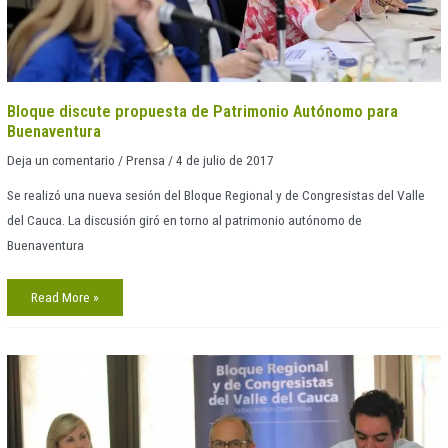
Bloque discute propuesta de Patrimonio Autónomo para
Buenaventura
Deja un comentario
/
Prensa
/
4 de julio de 2017
Se realizó una nueva sesión del Bloque Regional y de Congresistas del Valle
del Cauca. La discusión giró en torno al patrimonio autónomo de
Buenaventura
Read More »
Socializan
plan
de
obras
con
recursos
de