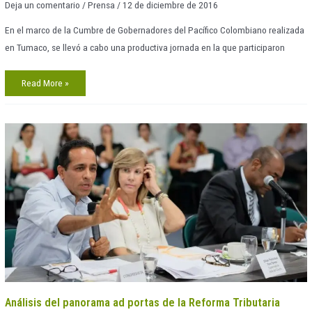
Gobernadores
Deja un comentario
/
Prensa
/
12 de diciembre de 2016
del
Pacífico
Colombiano
En el marco de la Cumbre de Gobernadores del Pacífico Colombiano realizada
en Tumaco, se llevó a cabo una productiva jornada en la que participaron
Read More »
Análisis
del
panorama
ad
portas
de
la
Reforma
Tributaria
Análisis del panorama ad portas de la Reforma Tributaria