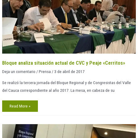
de
CVC
y
Peaje
«Cerritos»
Bloque analiza situación actual de CVC y Peaje «Cerritos»
Deja un comentario
/
Prensa
/
3 de abril de 2017
Se realizó la tercera jornada del Bloque Regional y de Congresistas del Valle
del Cauca correspondiente al año 2017. La mesa, en cabeza de su
Read More »
Bloque
evalúa
situación
actual