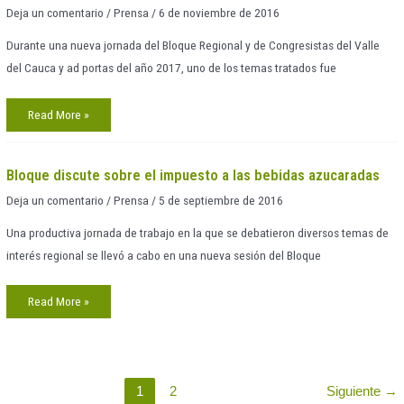
Deja un comentario
/
Prensa
/
6 de noviembre de 2016
Durante una nueva jornada del Bloque Regional y de Congresistas del Valle
del Cauca y ad portas del año 2017, uno de los temas tratados fue
Read More »
Bloque
Bloque discute sobre el impuesto a las bebidas azucaradas
discute
sobre
Deja un comentario
/
Prensa
/
5 de septiembre de 2016
el
impuesto
a
Una productiva jornada de trabajo en la que se debatieron diversos temas de
las
bebidas
interés regional se llevó a cabo en una nueva sesión del Bloque
azucaradas
Read More »
1
2
Siguiente
→